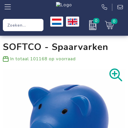
0
0
Relatiegeschenken
SOFTCO - Spaarvarken
Werkkleding
In totaal
101168
op voorraad
Kleding
Tassen