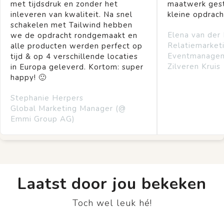
met tijdsdruk en zonder het
maatwerk gest
inleveren van kwaliteit. Na snel
kleine opdrach
schakelen met Tailwind hebben
Elena van der
we de opdracht rondgemaakt en
Relatiemarket
alle producten werden perfect op
Eventmanage
tijd & op 4 verschillende locaties
Zilveren Kruis
in Europa geleverd. Kortom: super
happy! 🙂
Stephanie Herpers
Global Marketing Manager (@
Emmi Group AG)
Laatst door jou bekeken
Toch wel leuk hé!