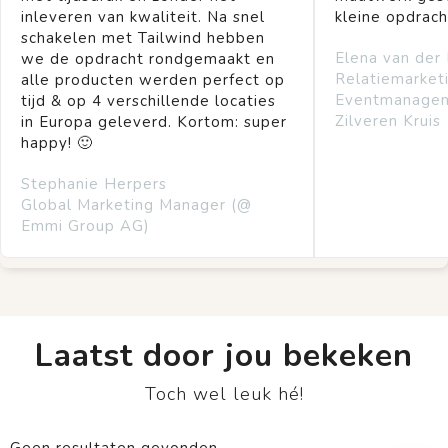
inleveren van kwaliteit. Na snel
kleine opdrach
schakelen met Tailwind hebben
Elena van der
we de opdracht rondgemaakt en
Relatiemarket
alle producten werden perfect op
Eventmanage
tijd & op 4 verschillende locaties
Zilveren Kruis
in Europa geleverd. Kortom: super
happy! 🙂
Stephanie Herpers
Global Marketing Manager (@
Emmi Group AG)
Laatst door jou bekeken
Toch wel leuk hé!