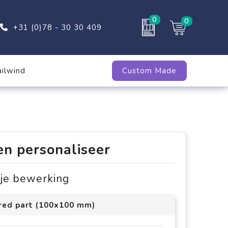
0
0
+31 (0)78 - 30 30 409
ailwind
Custom Made
en personaliseer
s je bewerking
 red part (100x100 mm)