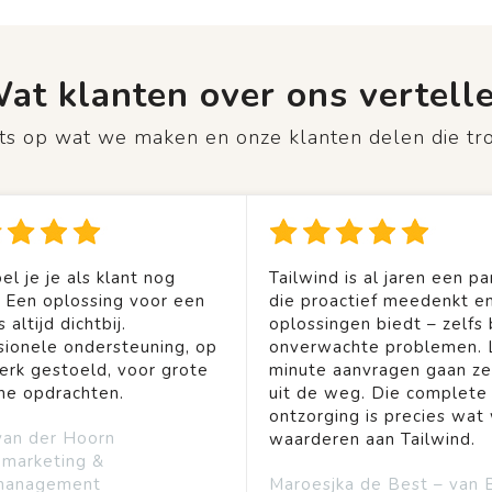
at klanten over ons vertell
rots op wat we maken en onze klanten delen die tr
el je je als klant nog
Tailwind is al jaren een pa
. Een oplossing voor een
die proactief meedenkt en
 altijd dichtbij.
oplossingen biedt – zelfs b
sionele ondersteuning, op
onverwachte problemen. 
rk gestoeld, voor grote
minute aanvragen gaan ze
ine opdrachten.
uit de weg. Die complete
ontzorging is precies wat 
van der Hoorn
waarderen aan Tailwind.
emarketing &
management
Maroesjka de Best – van 