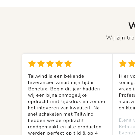
W
Wij zijn t
Tailwind is een bekende
Hier vo
leverancier vanuit mijn tijd in
koning
Benelux. Begin dit jaar hadden
vraag is
wij een bijna onmogelijke
Profes
opdracht met tijdsdruk en zonder
maatwe
het inleveren van kwaliteit. Na
en kle
snel schakelen met Tailwind
Elena 
hebben we de opdracht
Relati
rondgemaakt en alle producten
Event
werden perfect op tijd & op 4