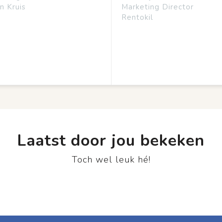
n Kruis
Marketing Director
Rentokil
Laatst door jou bekeken
Toch wel leuk hé!