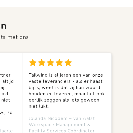
en
ots met ons
rtner
Tailwind is al jaren een van onze
 altijd
vaste leveranciers - als er haast
ij
bij is, weet ik dat zij hun woord
Last
houden en leveren, maar het ook
 niet
eerlijk zeggen als iets gewoon
niet lukt.
wij zo
Jolanda Nicodem – van Aalst
Workspace Management &
Baarle
Facility Services Coördinator