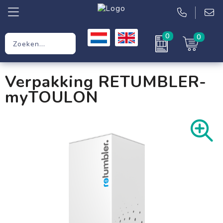
0
0
Relatiegeschenken
Verpakking RETUMBLER-
Werkkleding
myTOULON
Kleding
Tassen