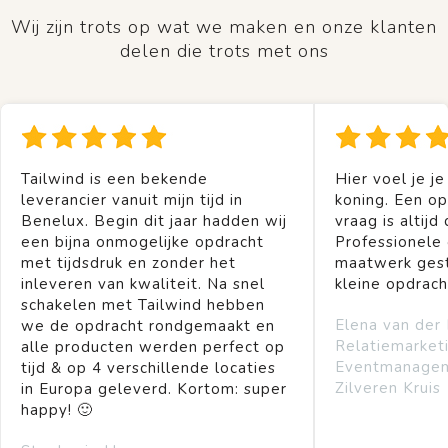
Wij zijn trots op wat we maken en onze klanten
delen die trots met ons
Tailwind is een bekende
Hier voel je je
leverancier vanuit mijn tijd in
koning. Een op
Benelux. Begin dit jaar hadden wij
vraag is altijd 
een bijna onmogelijke opdracht
Professionele
met tijdsdruk en zonder het
maatwerk gest
inleveren van kwaliteit. Na snel
kleine opdrach
schakelen met Tailwind hebben
Elena van der
we de opdracht rondgemaakt en
Relatiemarket
alle producten werden perfect op
Eventmanage
tijd & op 4 verschillende locaties
Zilveren Kruis
in Europa geleverd. Kortom: super
happy! 🙂