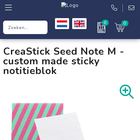
0
0
Relatiegeschenken
CreaStick Seed Note M -
Werkkleding
custom made sticky
Kleding
notitieblok
Tassen