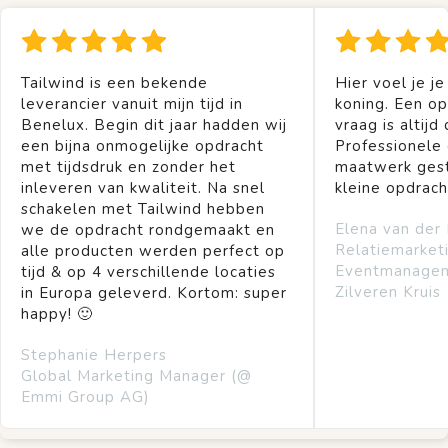
Tailwind is een bekende
Hier voel je je
leverancier vanuit mijn tijd in
koning. Een op
Benelux. Begin dit jaar hadden wij
vraag is altijd 
een bijna onmogelijke opdracht
Professionele
met tijdsdruk en zonder het
maatwerk gest
inleveren van kwaliteit. Na snel
kleine opdrach
schakelen met Tailwind hebben
Elena van der
we de opdracht rondgemaakt en
Relatiemarket
alle producten werden perfect op
Eventmanage
tijd & op 4 verschillende locaties
Zilveren Kruis
in Europa geleverd. Kortom: super
happy! 🙂
Stephanie Herpers
Global Marketing Manager (@
Emmi Group AG)