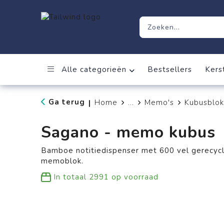
Alle categorieën
Bestsellers
Kers
Ga terug
Home
...
Memo's
Kubusblok
|
Sagano - memo kubus
Bamboe notitiedispenser met 600 vel gerecycl
memoblok.
In totaal
2991
op voorraad