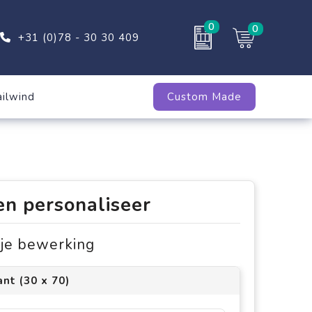
0
0
+31 (0)78 - 30 30 409
ailwind
Custom Made
en personaliseer
s je bewerking
nt (30 x 70)