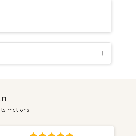
en
ots met ons