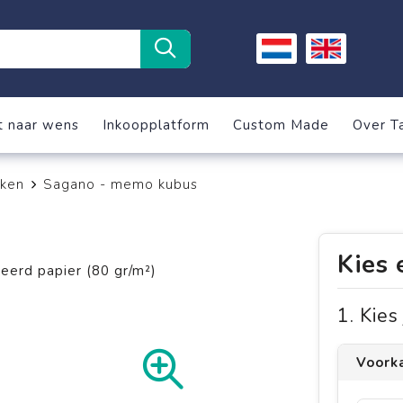
t naar wens
Inkoopplatform
Custom Made
Over T
ken
Sagano - memo kubus
Kies 
eerd papier (80 gr/m²)
1. Kie
Voorka