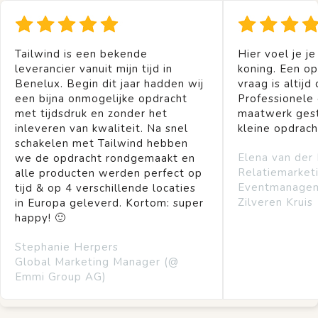
Tailwind is een bekende
Hier voel je je
leverancier vanuit mijn tijd in
koning. Een op
Benelux. Begin dit jaar hadden wij
vraag is altijd 
een bijna onmogelijke opdracht
Professionele
met tijdsdruk en zonder het
maatwerk gest
inleveren van kwaliteit. Na snel
kleine opdrach
schakelen met Tailwind hebben
Elena van der
we de opdracht rondgemaakt en
Relatiemarket
alle producten werden perfect op
Eventmanage
tijd & op 4 verschillende locaties
Zilveren Kruis
in Europa geleverd. Kortom: super
happy! 🙂
Stephanie Herpers
Global Marketing Manager (@
Emmi Group AG)