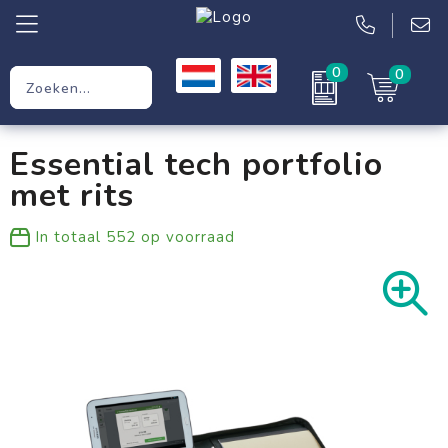
0
0
Relatiegeschenken
Essential tech portfolio
Werkkleding
met rits
Kleding
In totaal
552
op voorraad
Tassen