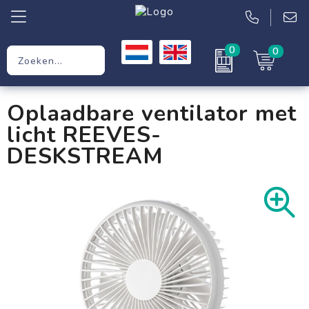
0
0
Relatiegeschenken
Oplaadbare ventilator met
Werkkleding
licht REEVES-
Kleding
DESKSTREAM
Tassen