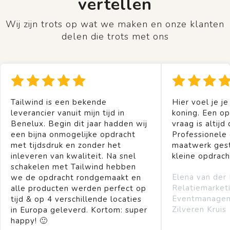
vertellen
Wij zijn trots op wat we maken en onze klanten
delen die trots met ons
Tailwind is een bekende
Hier voel je je
leverancier vanuit mijn tijd in
koning. Een op
Benelux. Begin dit jaar hadden wij
vraag is altijd 
een bijna onmogelijke opdracht
Professionele
met tijdsdruk en zonder het
maatwerk gest
inleveren van kwaliteit. Na snel
kleine opdrach
schakelen met Tailwind hebben
Elena van der
we de opdracht rondgemaakt en
Relatiemarket
alle producten werden perfect op
Eventmanage
tijd & op 4 verschillende locaties
Zilveren Kruis
in Europa geleverd. Kortom: super
happy! 🙂