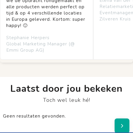
Elena van der
we de opdracht rondgemaakt en
Relatiemarket
alle producten werden perfect op
Eventmanage
tijd & op 4 verschillende locaties
Zilveren Kruis
in Europa geleverd. Kortom: super
happy! 🙂
Stephanie Herpers
Global Marketing Manager (@
Emmi Group AG)
Laatst door jou bekeken
Toch wel leuk hé!
Geen resultaten gevonden.