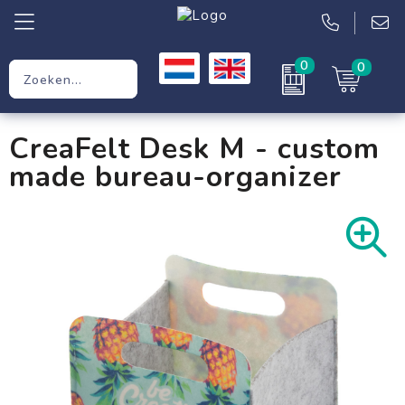
0
0
Relatiegeschenken
CreaFelt Desk M - custom
Werkkleding
made bureau-organizer
Kleding
Tassen