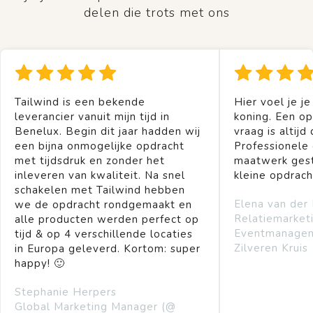
delen die trots met ons
Tailwind is een bekende
Hier voel je je
leverancier vanuit mijn tijd in
koning. Een op
Benelux. Begin dit jaar hadden wij
vraag is altijd 
een bijna onmogelijke opdracht
Professionele
met tijdsdruk en zonder het
maatwerk gest
inleveren van kwaliteit. Na snel
kleine opdrach
schakelen met Tailwind hebben
Elena van der
we de opdracht rondgemaakt en
Relatiemarket
alle producten werden perfect op
Eventmanage
tijd & op 4 verschillende locaties
Zilveren Kruis
in Europa geleverd. Kortom: super
happy! 🙂
Stephanie Herpers
Global Marketing Manager (@