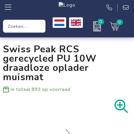
0
0
Relatiegeschenken
Swiss Peak RCS
Werkkleding
gerecycled PU 10W
Kleding
draadloze oplader
muismat
Tassen
In totaal
893
op voorraad