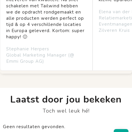
schakelen met Tailwind hebben
Elena van der
we de opdracht rondgemaakt en
Relatiemarket
alle producten werden perfect op
Eventmanage
tijd & op 4 verschillende locaties
Zilveren Kruis
in Europa geleverd. Kortom: super
happy! 🙂
Stephanie Herpers
Global Marketing Manager (@
Emmi Group AG)
Laatst door jou bekeken
Toch wel leuk hé!
Geen resultaten gevonden.