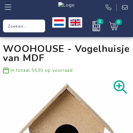
0
0
Relatiegeschenken
WOOHOUSE - Vogelhuisje
Werkkleding
van MDF
Kleding
In totaal
5530
op voorraad
Tassen