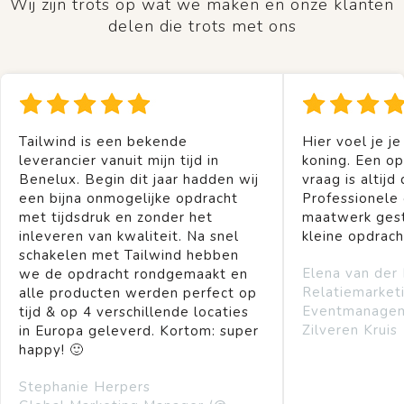
Wij zijn trots op wat we maken en onze klanten
delen die trots met ons
Tailwind is een bekende
Hier voel je je
leverancier vanuit mijn tijd in
koning. Een op
Benelux. Begin dit jaar hadden wij
vraag is altijd 
een bijna onmogelijke opdracht
Professionele
met tijdsdruk en zonder het
maatwerk gest
inleveren van kwaliteit. Na snel
kleine opdrach
schakelen met Tailwind hebben
Elena van der
we de opdracht rondgemaakt en
Relatiemarket
alle producten werden perfect op
Eventmanage
tijd & op 4 verschillende locaties
Zilveren Kruis
in Europa geleverd. Kortom: super
happy! 🙂
Stephanie Herpers