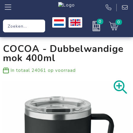
0
0
Relatiegeschenken
COCOA - Dubbelwandige
Werkkleding
mok 400ml
Kleding
In totaal
24061
op voorraad
Tassen