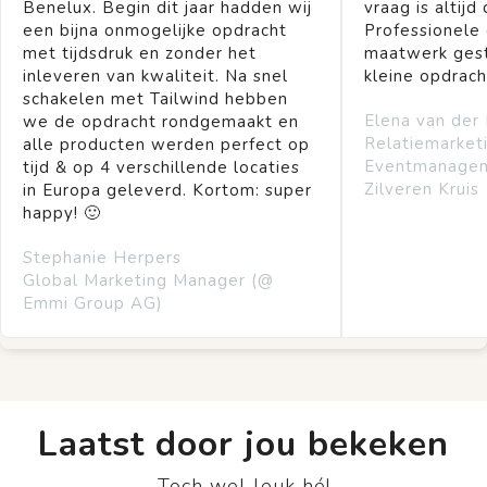
Benelux. Begin dit jaar hadden wij
vraag is altijd 
een bijna onmogelijke opdracht
Professionele
met tijdsdruk en zonder het
maatwerk gest
inleveren van kwaliteit. Na snel
kleine opdrach
schakelen met Tailwind hebben
Elena van der
we de opdracht rondgemaakt en
Relatiemarket
alle producten werden perfect op
Eventmanage
tijd & op 4 verschillende locaties
Zilveren Kruis
in Europa geleverd. Kortom: super
happy! 🙂
Stephanie Herpers
Global Marketing Manager (@
Emmi Group AG)
Laatst door jou bekeken
Toch wel leuk hé!