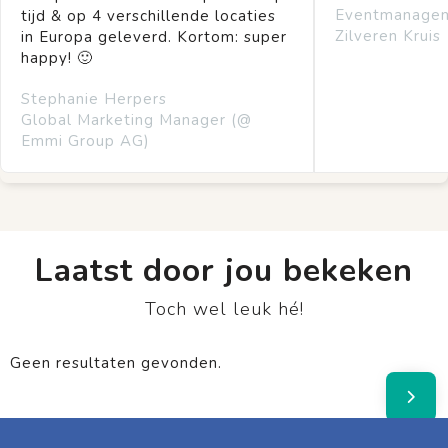
Eventmanage
tijd & op 4 verschillende locaties
Zilveren Kruis
in Europa geleverd. Kortom: super
happy! 🙂
Stephanie Herpers
Global Marketing Manager (@
Emmi Group AG)
Laatst door jou bekeken
Toch wel leuk hé!
Geen resultaten gevonden.