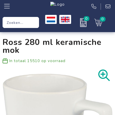
0
0
Relatiegeschenken
Ross 280 ml keramische
Werkkleding
mok
Kleding
In totaal
15510
op voorraad
Tassen