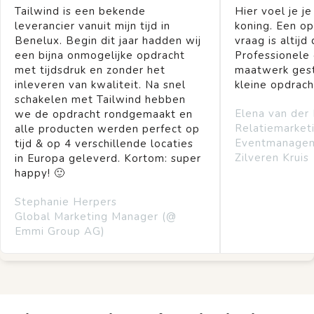
Tailwind is een bekende
Hier voel je je
leverancier vanuit mijn tijd in
koning. Een op
Benelux. Begin dit jaar hadden wij
vraag is altijd 
een bijna onmogelijke opdracht
Professionele
met tijdsdruk en zonder het
maatwerk gest
inleveren van kwaliteit. Na snel
kleine opdrach
schakelen met Tailwind hebben
Elena van der
we de opdracht rondgemaakt en
Relatiemarket
alle producten werden perfect op
Eventmanage
tijd & op 4 verschillende locaties
Zilveren Kruis
in Europa geleverd. Kortom: super
happy! 🙂
Stephanie Herpers
Global Marketing Manager (@
Emmi Group AG)