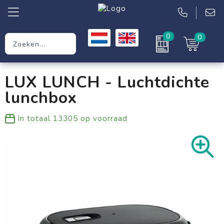
0
0
Relatiegeschenken
LUX LUNCH - Luchtdichte
Werkkleding
lunchbox
Kleding
In totaal
13305
op voorraad
Tassen