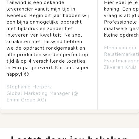
Tailwind is een bekende
Hier voel je je
leverancier vanuit mijn tijd in
koning. Een op
Benelux. Begin dit jaar hadden wij
vraag is altijd 
een bijna onmogelijke opdracht
Professionele
met tijdsdruk en zonder het
maatwerk gest
inleveren van kwaliteit. Na snel
kleine opdrach
schakelen met Tailwind hebben
Elena van der
we de opdracht rondgemaakt en
Relatiemarket
alle producten werden perfect op
Eventmanage
tijd & op 4 verschillende locaties
Zilveren Kruis
in Europa geleverd. Kortom: super
happy! 🙂
Stephanie Herpers
Global Marketing Manager (@
Emmi Group AG)