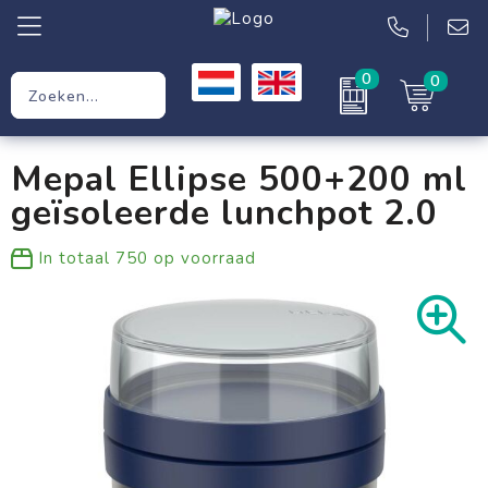
0
0
Relatiegeschenken
Mepal Ellipse 500+200 ml
Werkkleding
geïsoleerde lunchpot 2.0
Kleding
In totaal
750
op voorraad
Tassen