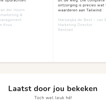
ine opdrachten.
uit de weg. Die complete
ontzorging is precies wat 
van der Hoorn
waarderen aan Tailwind.
emarketing &
management
Maroesjka de Best – van 
n Kruis
Marketing Director
Rentokil
Laatst door jou bekeken
Toch wel leuk hé!