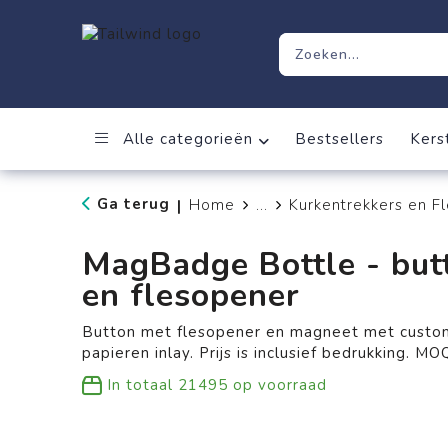
Alle categorieën
Bestsellers
Kers
Ga terug
Home
...
Kurkentrekkers en F
|
MagBadge Bottle - but
en flesopener
Button met flesopener en magneet met custom
papieren inlay. Prijs is inclusief bedrukking. MO
In totaal
21495
op voorraad