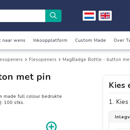
t naar wens
Inkoopplatform
Custom Made
Over T
lesopeners
Flesopeners
MagBadge Bottle - button met
ton met pin
Kies 
 made full colour bedrukte
1. Kie
Q: 100 stks.
Inlegv