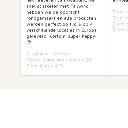
het inleveren van kwaliteit. Na
en kle
snel schakelen met Tailwind
Elena 
hebben we de opdracht
Relati
rondgemaakt en alle producten
Event
werden perfect op tijd & op 4
Zilvere
verschillende locaties in Europa
geleverd. Kortom: super happy!
🙂
Stephanie Herpers
Global Marketing Manager (@
Emmi Group AG)