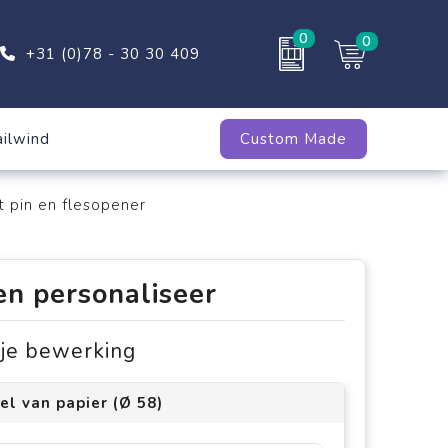
0
0
+31 (0)78 - 30 30 409
ailwind
Custom Made
 pin en flesopener
en personaliseer
s je bewerking
el van papier (Ø 58)