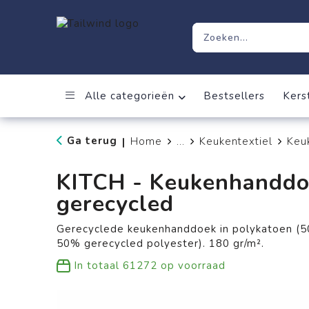
Alle categorieën
Bestsellers
Kers
Ga terug
Home
...
Keukentextiel
Keu
|
KITCH - Keukenhanddo
gerecycled
Gerecyclede keukenhanddoek in polykatoen (5
50% gerecycled polyester). 180 gr/m².
In totaal
61272
op voorraad