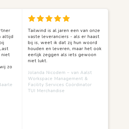
rtner
Tailwind is al jaren een van onze
 altijd
vaste leveranciers - als er haast
ij
bij is, weet ik dat zij hun woord
Last
houden en leveren, maar het ook
 niet
eerlijk zeggen als iets gewoon
niet lukt.
wij zo
Jolanda Nicodem – van Aalst
Workspace Management &
Baarle
Facility Services Coördinator
TUI Merchandise