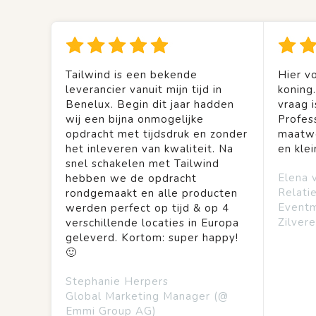
Tailwind is een bekende
Hier vo
leverancier vanuit mijn tijd in
koning
Benelux. Begin dit jaar hadden
vraag is
wij een bijna onmogelijke
Profes
opdracht met tijdsdruk en zonder
maatwe
het inleveren van kwaliteit. Na
en kle
snel schakelen met Tailwind
Elena 
hebben we de opdracht
Relati
rondgemaakt en alle producten
Event
werden perfect op tijd & op 4
Zilvere
verschillende locaties in Europa
geleverd. Kortom: super happy!
🙂
Stephanie Herpers
Global Marketing Manager (@
Emmi Group AG)