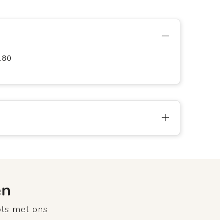
180
en
ots met ons