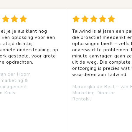
el je je als klant nog
Tailwind is al jaren een pa
. Een oplossing voor een
die proactief meedenkt en
 altijd dichtbij.
oplossingen biedt – zelfs b
sionele ondersteuning, op
onverwachte problemen. 
rk gestoeld, voor grote
minute aanvragen gaan ze
ine opdrachten.
uit de weg. Die complete
ontzorging is precies wat 
van der Hoorn
waarderen aan Tailwind.
emarketing &
management
Maroesjka de Best – van 
n Kruis
Marketing Director
Rentokil