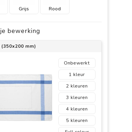
w
Grijs
Rood
s je bewerking
1 (350x200 mm)
Onbewerkt
1
2
3
4
5
Full colour