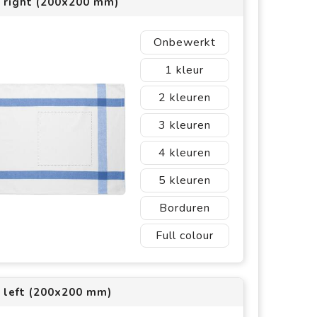
1 right (200x200 mm)
Onbewerkt
1
2
3
4
5
Borduren
Full colour
1 left (200x200 mm)