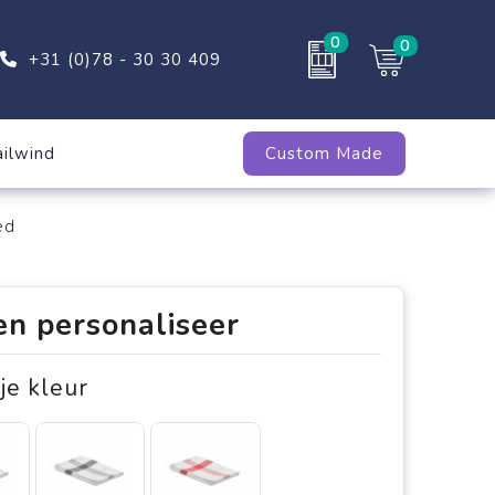
0
0
+31 (0)78 - 30 30 409
ailwind
Custom Made
ed
en personaliseer
 je kleur