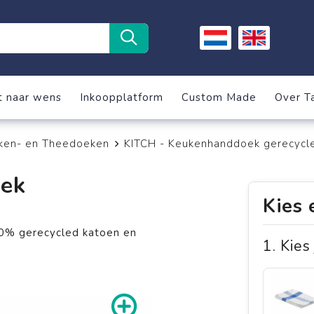
t naar wens
Inkoopplatform
Custom Made
Over T
ken- en Theedoeken
KITCH - Keukenhanddoek gerecycl
ek
Kies 
0% gerecycled katoen en
1. Kies