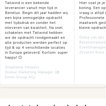
Tailwind is een bekende
Hier voel je je
leverancier vanuit mijn tijd in
koning. Een op
Benelux. Begin dit jaar hadden wij
vraag is altijd 
een bijna onmogelijke opdracht
Professionele
met tijdsdruk en zonder het
maatwerk gest
inleveren van kwaliteit. Na snel
kleine opdrach
schakelen met Tailwind hebben
Elena van der
we de opdracht rondgemaakt en
Relatiemarket
alle producten werden perfect op
Eventmanage
tijd & op 4 verschillende locaties
Zilveren Kruis
in Europa geleverd. Kortom: super
happy! 🙂
Stephanie Herpers
Global Marketing Manager (@
Emmi Group AG)