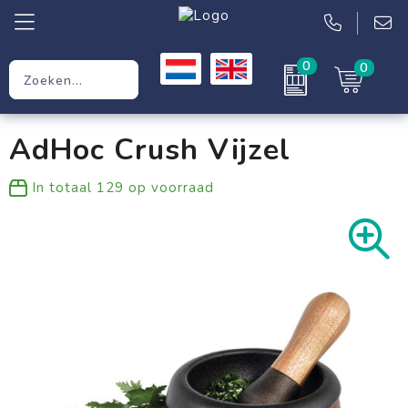
0
0
Relatiegeschenken
AdHoc Crush Vijzel
Werkkleding
In totaal
129
op voorraad
Kleding
Tassen