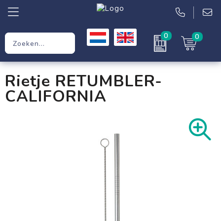
0
0
Relatiegeschenken
Rietje RETUMBLER-
Werkkleding
CALIFORNIA
Kleding
Tassen