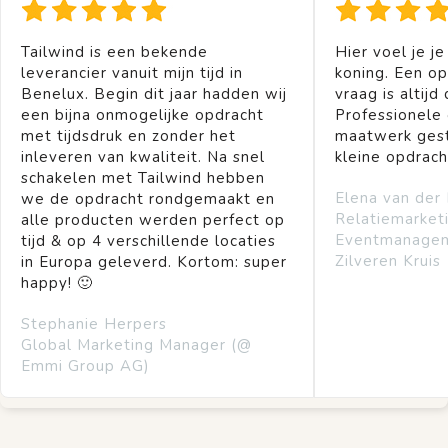
Tailwind is een bekende
Hier voel je je
leverancier vanuit mijn tijd in
koning. Een op
Benelux. Begin dit jaar hadden wij
vraag is altijd 
een bijna onmogelijke opdracht
Professionele
met tijdsdruk en zonder het
maatwerk gest
inleveren van kwaliteit. Na snel
kleine opdrach
schakelen met Tailwind hebben
Elena van der
we de opdracht rondgemaakt en
Relatiemarket
alle producten werden perfect op
Eventmanage
tijd & op 4 verschillende locaties
Zilveren Kruis
in Europa geleverd. Kortom: super
happy! 🙂
Stephanie Herpers
Global Marketing Manager (@
Emmi Group AG)