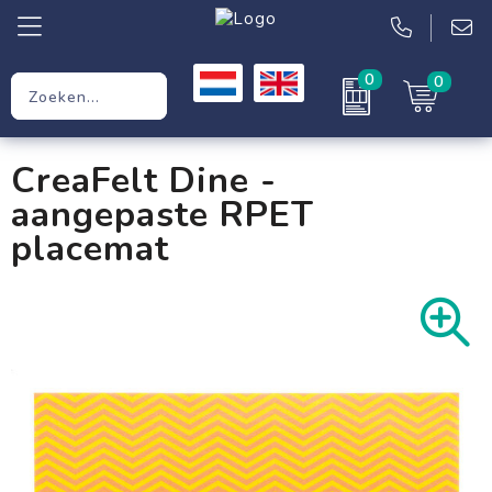
0
0
Relatiegeschenken
CreaFelt Dine -
Werkkleding
aangepaste RPET
Kleding
placemat
Tassen