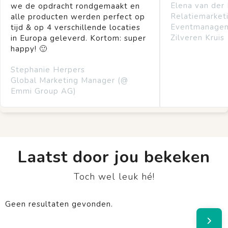
Elena van der
we de opdracht rondgemaakt en
Relatiemarket
alle producten werden perfect op
Eventmanage
tijd & op 4 verschillende locaties
Zilveren Kruis
in Europa geleverd. Kortom: super
happy! 🙂
Stephanie Herpers
Global Marketing Manager (@
Emmi Group AG)
Laatst door jou bekeken
Toch wel leuk hé!
Geen resultaten gevonden.