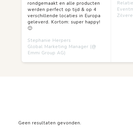
Relati
rondgemaakt en alle producten
Event
werden perfect op tijd & op 4
Zilvere
verschillende locaties in Europa
geleverd. Kortom: super happy!
🙂
Stephanie Herpers
Global Marketing Manager (@
Emmi Group AG)
Geen resultaten gevonden.