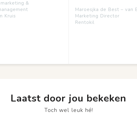
emarketing &
management
Maroesjka de Best – van 
n Kruis
Marketing Director
Rentokil
Laatst door jou bekeken
Toch wel leuk hé!