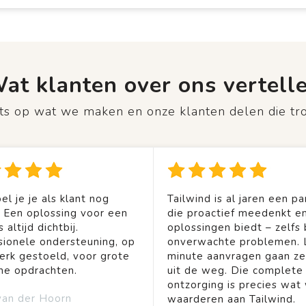
at klanten over ons vertell
rots op wat we maken en onze klanten delen die tr
el je je als klant nog
Tailwind is al jaren een pa
. Een oplossing voor een
die proactief meedenkt en
 altijd dichtbij.
oplossingen biedt – zelfs b
sionele ondersteuning, op
onverwachte problemen. 
rk gestoeld, voor grote
minute aanvragen gaan ze
ine opdrachten.
uit de weg. Die complete
ontzorging is precies wat 
van der Hoorn
waarderen aan Tailwind.