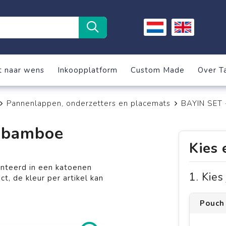
t naar wens
Inkoopplatform
Custom Made
Over T
Pannenlappen, onderzetters en placemats
BAYIN SET 
6 bamboe
Kies 
nteerd in een katoenen
1. Kie
t, de kleur per artikel kan
Pouch