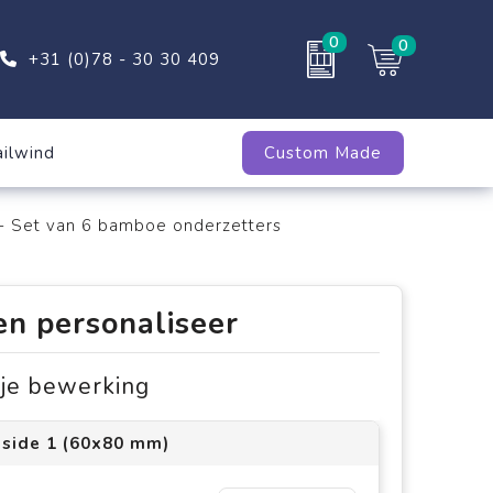
0
0
+31 (0)78 - 30 30 409
ailwind
Custom Made
- Set van 6 bamboe onderzetters
en personaliseer
s je bewerking
 side 1 (60x80 mm)