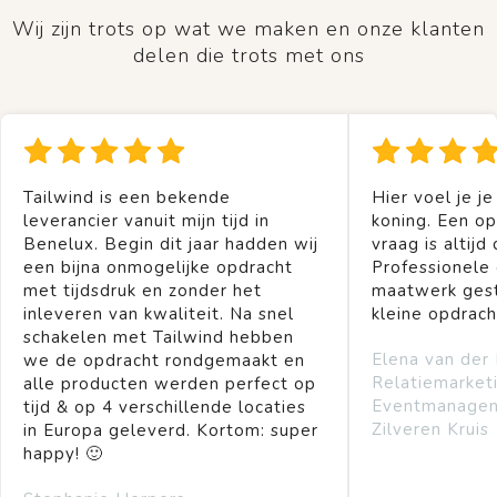
Wij zijn trots op wat we maken en onze klanten
delen die trots met ons
Tailwind is een bekende
Hier voel je je
leverancier vanuit mijn tijd in
koning. Een op
Benelux. Begin dit jaar hadden wij
vraag is altijd 
een bijna onmogelijke opdracht
Professionele
met tijdsdruk en zonder het
maatwerk gest
inleveren van kwaliteit. Na snel
kleine opdrach
schakelen met Tailwind hebben
Elena van der
we de opdracht rondgemaakt en
Relatiemarket
alle producten werden perfect op
Eventmanage
tijd & op 4 verschillende locaties
Zilveren Kruis
in Europa geleverd. Kortom: super
happy! 🙂