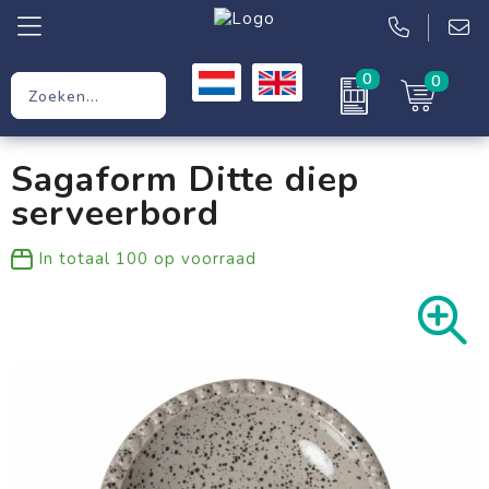
0
0
Relatiegeschenken
Sagaform Ditte diep
Werkkleding
serveerbord
Kleding
In totaal
100
op voorraad
Tassen