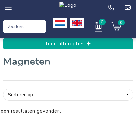
0
0
Relatiegeschenken
Toon filteropties
Werkkleding
Magneten
Kleding
Tassen
een resultaten gevonden.