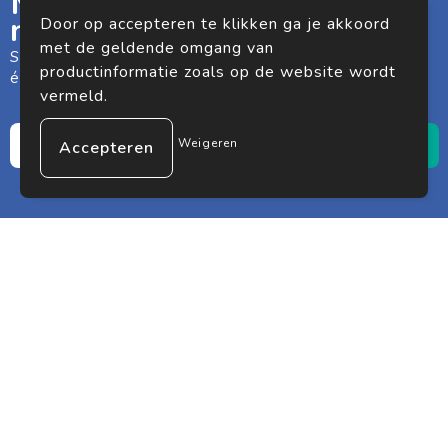
Meld je aan voor onze
nieuwsbrief
Door op accepteren te klikken ga je akkoord
met de geldende omgang van
Schrijf je in voor onze nieuwsbrief en mis nooit meer
productinformatie zoals op de website wordt
één van onze leuke aanbiedingen of updates.
vermeld.
Weigeren
Premium gifts. Premium impact.
Klantenservice
Contact
Veelgestelde vragen