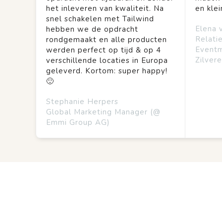
het inleveren van kwaliteit. Na
en kle
snel schakelen met Tailwind
Elena 
hebben we de opdracht
Relati
rondgemaakt en alle producten
Event
werden perfect op tijd & op 4
Zilvere
verschillende locaties in Europa
geleverd. Kortom: super happy!
🙂
Stephanie Herpers
Global Marketing Manager (@
Emmi Group AG)