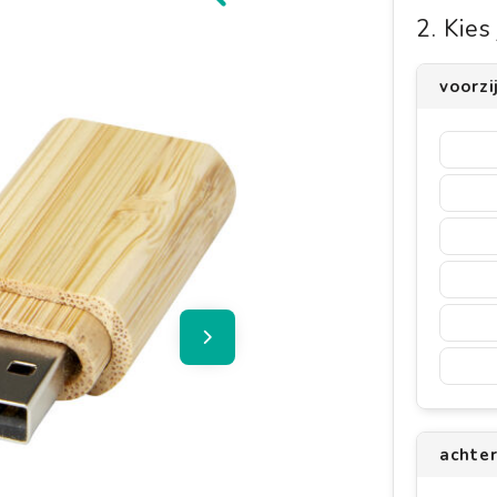
2. Kie
voorz
achte