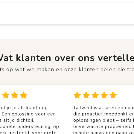
at klanten over ons vertell
rots op wat we maken en onze klanten delen die tr
el je je als klant nog
Tailwind is al jaren een pa
. Een oplossing voor een
die proactief meedenkt en
 altijd dichtbij.
oplossingen biedt – zelfs b
sionele ondersteuning, op
onverwachte problemen. 
rk gestoeld, voor grote
minute aanvragen gaan ze