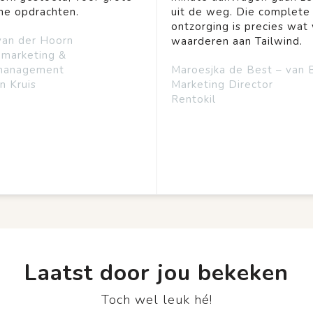
ine opdrachten.
uit de weg. Die complete
ontzorging is precies wat 
van der Hoorn
waarderen aan Tailwind.
emarketing &
management
Maroesjka de Best – van 
n Kruis
Marketing Director
Rentokil
Laatst door jou bekeken
Toch wel leuk hé!