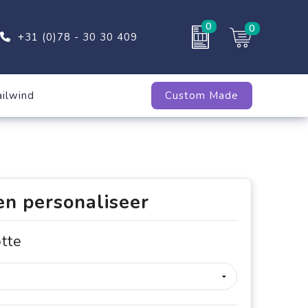
0
0
+31 (0)78 - 30 30 409
ailwind
Custom Made
en personaliseer
otte