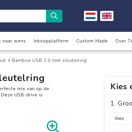
t naar wens
Inkoopplatform
Custom Made
Over T
out
Bamboe USB 2.0 met sleutelring
eutelring
Kies 
erfecte mix van op de
. Deze USB-drive is
1. Gro