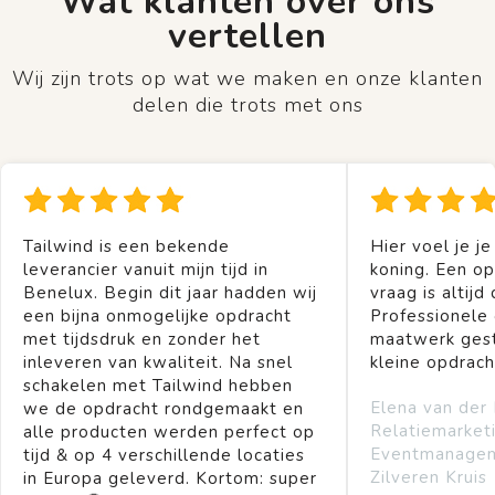
Wat klanten over ons
vertellen
Wij zijn trots op wat we maken en onze klanten
delen die trots met ons
Tailwind is een bekende
Hier voel je je
leverancier vanuit mijn tijd in
koning. Een op
Benelux. Begin dit jaar hadden wij
vraag is altijd 
een bijna onmogelijke opdracht
Professionele
met tijdsdruk en zonder het
maatwerk gest
inleveren van kwaliteit. Na snel
kleine opdrach
schakelen met Tailwind hebben
Elena van der
we de opdracht rondgemaakt en
Relatiemarket
alle producten werden perfect op
Eventmanage
tijd & op 4 verschillende locaties
Zilveren Kruis
in Europa geleverd. Kortom: super