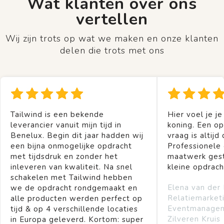
Wat klanten over ons
vertellen
Wij zijn trots op wat we maken en onze klanten
delen die trots met ons
Tailwind is een bekende
Hier voel je je
leverancier vanuit mijn tijd in
koning. Een op
Benelux. Begin dit jaar hadden wij
vraag is altijd 
een bijna onmogelijke opdracht
Professionele
met tijdsdruk en zonder het
maatwerk gest
inleveren van kwaliteit. Na snel
kleine opdrach
schakelen met Tailwind hebben
Elena van der
we de opdracht rondgemaakt en
Relatiemarket
alle producten werden perfect op
Eventmanage
tijd & op 4 verschillende locaties
Zilveren Kruis
in Europa geleverd. Kortom: super