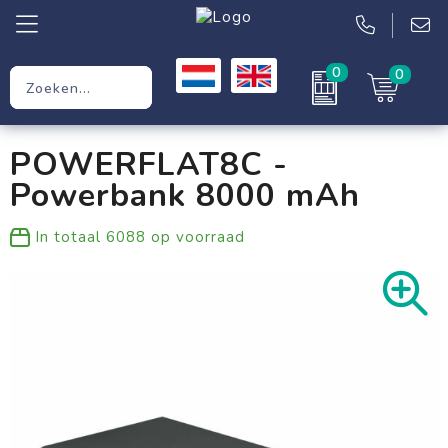
0
0
Relatiegeschenken
POWERFLAT8C -
Werkkleding
Powerbank 8000 mAh
Kleding
In totaal
6088
op voorraad
Tassen