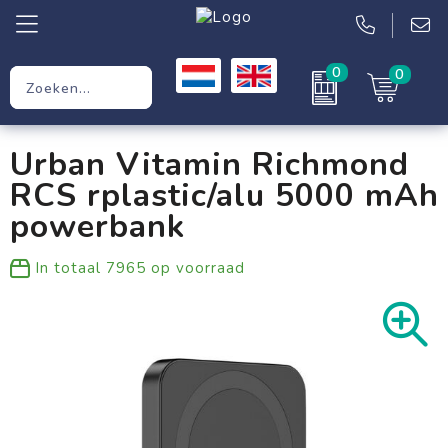
0
0
Relatiegeschenken
Urban Vitamin Richmond
Werkkleding
RCS rplastic/alu 5000 mAh
Kleding
powerbank
Tassen
In totaal
7965
op voorraad