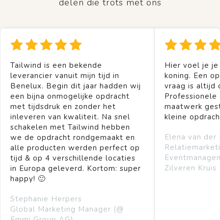
delen die trots met ons
Tailwind is een bekende
Hier voel je je
leverancier vanuit mijn tijd in
koning. Een op
Benelux. Begin dit jaar hadden wij
vraag is altijd 
een bijna onmogelijke opdracht
Professionele
met tijdsdruk en zonder het
maatwerk gest
inleveren van kwaliteit. Na snel
kleine opdrach
schakelen met Tailwind hebben
Elena van der
we de opdracht rondgemaakt en
Relatiemarket
alle producten werden perfect op
Eventmanage
tijd & op 4 verschillende locaties
Zilveren Kruis
in Europa geleverd. Kortom: super
happy! 🙂
Stephanie Herpers
Global Marketing Manager (@
Emmi Group AG)