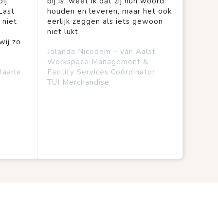
ij
bij is, weet ik dat zij hun woord
Last
houden en leveren, maar het ook
 niet
eerlijk zeggen als iets gewoon
niet lukt.
wij zo
Jolanda Nicodem – van Aalst
Workspace Management &
Baarle
Facility Services Coördinator
TUI Merchandise