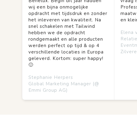
Benelux. Begin dit jaar hadden
vraag is
wij een bijna onmogelijke
Profes
opdracht met tijdsdruk en zonder
maatwe
het inleveren van kwaliteit. Na
en kle
snel schakelen met Tailwind
Elena 
hebben we de opdracht
Relati
rondgemaakt en alle producten
Event
werden perfect op tijd & op 4
Zilvere
verschillende locaties in Europa
geleverd. Kortom: super happy!
🙂
Stephanie Herpers
Global Marketing Manager (@
Emmi Group AG)