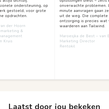
 altijd dichtbij.
oplossingen biedt – zelfs b
sionele ondersteuning, op
onverwachte problemen. 
rk gestoeld, voor grote
minute aanvragen gaan ze
ine opdrachten.
uit de weg. Die complete
ontzorging is precies wat 
van der Hoorn
waarderen aan Tailwind.
emarketing &
management
Maroesjka de Best – van 
n Kruis
Marketing Director
Rentokil
Laatst door jou bekeken