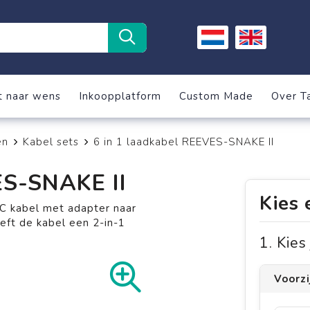
t naar wens
Inkoopplatform
Custom Made
Over T
en
Kabel sets
6 in 1 laadkabel REEVES-SNAKE II
ES-SNAKE II
Kies 
C kabel met adapter naar
eft de kabel een 2-in-1
1. Kie
Voorz