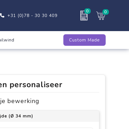
0
0
+31 (0)78 - 30 30 409
ailwind
Custom Made
en personaliseer
s je bewerking
ijde (Ø 34 mm)