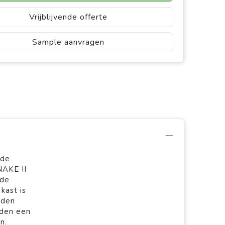
Vrijblijvende offerte
Sample aanvragen
 de
NAKE II
 de
kast is
rden
rden een
n.