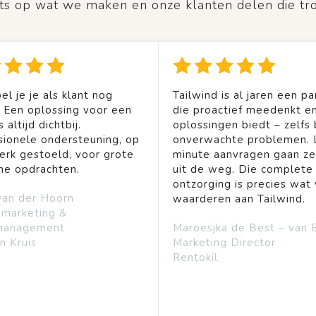
rots op wat we maken en onze klanten delen die tr
el je je als klant nog
Tailwind is al jaren een pa
. Een oplossing voor een
die proactief meedenkt en
 altijd dichtbij.
oplossingen biedt – zelfs b
sionele ondersteuning, op
onverwachte problemen. 
rk gestoeld, voor grote
minute aanvragen gaan ze
ine opdrachten.
uit de weg. Die complete
ontzorging is precies wat 
van der Hoorn
waarderen aan Tailwind.
emarketing &
management
Maroesjka de Best – van 
n Kruis
Marketing Director
Rentokil