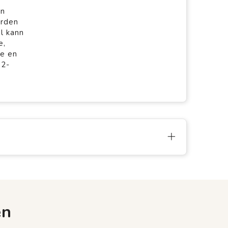
en
orden
l kann
e,
te en
O2-
en