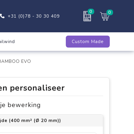
0
0
+31 (0)78 - 30 30 409
ailwind
Custom Made
S BAMBOO EVO
en personaliseer
s je bewerking
ijde (400 mm² (Ø 20 mm))