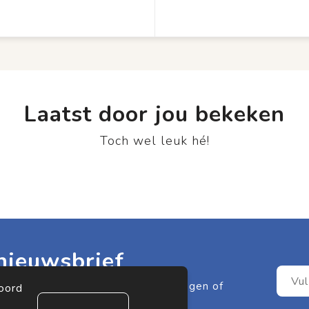
Laatst door jou bekeken
Toch wel leuk hé!
nieuwsbrief
it meer één van onze leuke aanbiedingen of
koord