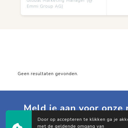
Global Marketing Manager (@
Emmi Group AG)
Geen resultaten gevonden.
Meld je aan voor onze 
Schrijf je in voor onze nieuwsbrief en mis noo
Door op accepteren te klikken ga je ak
updates.
met de geldende omgang van