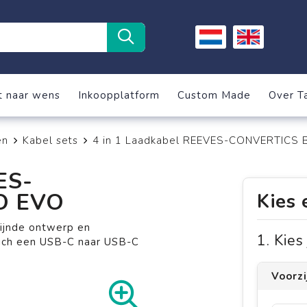
t naar wens
Inkoopplatform
Custom Made
Over T
en
Kabel sets
4 in 1 Laadkabel REEVES-CONVERTIC
ES-
O EVO
Kies 
fijnde ontwerp en
1. Kie
 zich een USB-C naar USB-C
Voorz