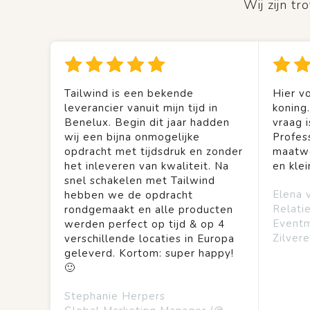
Wij zijn t
Tailwind is een bekende
Hier vo
leverancier vanuit mijn tijd in
koning
Benelux. Begin dit jaar hadden
vraag is
wij een bijna onmogelijke
Profes
opdracht met tijdsdruk en zonder
maatwe
het inleveren van kwaliteit. Na
en kle
snel schakelen met Tailwind
Elena 
hebben we de opdracht
Relati
rondgemaakt en alle producten
Event
werden perfect op tijd & op 4
Zilvere
verschillende locaties in Europa
geleverd. Kortom: super happy!
🙂
Stephanie Herpers