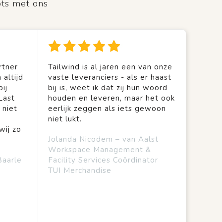
ots met ons
rtner
Tailwind is al jaren een van onze
 altijd
vaste leveranciers - als er haast
ij
bij is, weet ik dat zij hun woord
Last
houden en leveren, maar het ook
 niet
eerlijk zeggen als iets gewoon
niet lukt.
wij zo
Jolanda Nicodem – van Aalst
Workspace Management &
Baarle
Facility Services Coördinator
TUI Merchandise