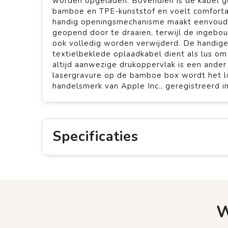
worden opgeladen. Bovendien is de kabel g
bamboe en TPE-kunststof en voelt comfortabe
handig openingsmechanisme maakt eenvoudi
geopend door te draaien, terwijl de ingebo
ook volledig worden verwijderd. De handige
textielbeklede oplaadkabel dient als lus om
altijd aanwezige drukoppervlak is een ander
lasergravure op de bamboe box wordt het l
handelsmerk van Apple Inc., geregistreerd i
Specificaties
W