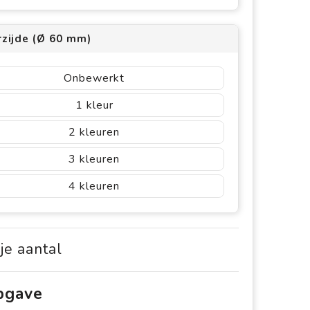
rzijde (Ø 60 mm)
Onbewerkt
1
2
3
4
 je aantal
opgave