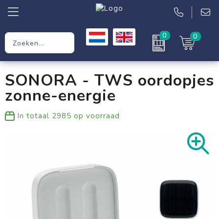
0
0
Relatiegeschenken
SONORA - TWS oordopjes
Werkkleding
zonne-energie
Kleding
In totaal
2985
op voorraad
Tassen