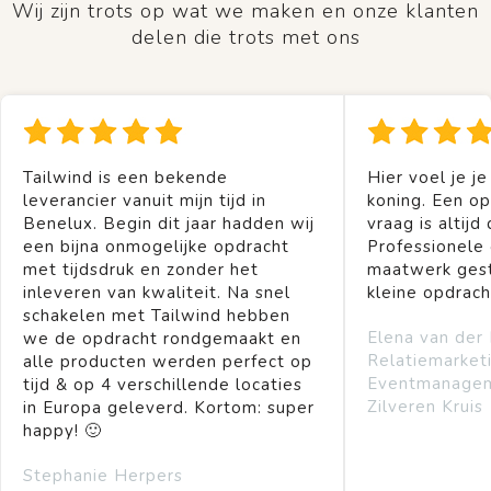
Wij zijn trots op wat we maken en onze klanten
delen die trots met ons
Tailwind is een bekende
Hier voel je je
leverancier vanuit mijn tijd in
koning. Een op
Benelux. Begin dit jaar hadden wij
vraag is altijd 
een bijna onmogelijke opdracht
Professionele
met tijdsdruk en zonder het
maatwerk gest
inleveren van kwaliteit. Na snel
kleine opdrach
schakelen met Tailwind hebben
Elena van der
we de opdracht rondgemaakt en
Relatiemarket
alle producten werden perfect op
Eventmanage
tijd & op 4 verschillende locaties
Zilveren Kruis
in Europa geleverd. Kortom: super
happy! 🙂
Stephanie Herpers