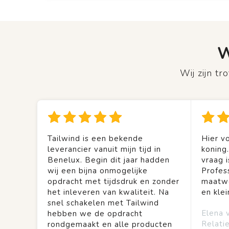
W
Wij zijn t
Tailwind is een bekende
Hier vo
leverancier vanuit mijn tijd in
koning
Benelux. Begin dit jaar hadden
vraag is
wij een bijna onmogelijke
Profes
opdracht met tijdsdruk en zonder
maatwe
het inleveren van kwaliteit. Na
en kle
snel schakelen met Tailwind
Elena 
hebben we de opdracht
Relati
rondgemaakt en alle producten