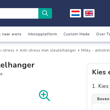
t naar wens
Inkoopplatform
Custom Made
Over T
i-stress
Anti-stress met sleutelhanger
Milky - antistr
telhanger
Kies 
e.
1. Kie
Boven 