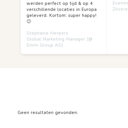
Event
werden perfect op tijd & op 4
Zilvere
verschillende locaties in Europa
geleverd. Kortom: super happy!
🙂
Stephanie Herpers
Global Marketing Manager (@
Emmi Group AG)
Geen resultaten gevonden.