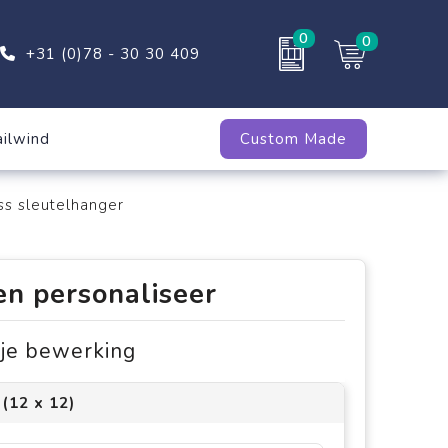
0
0
+31 (0)78 - 30 30 409
ailwind
Custom Made
ess sleutelhanger
en personaliseer
s je bewerking
(12 x 12)