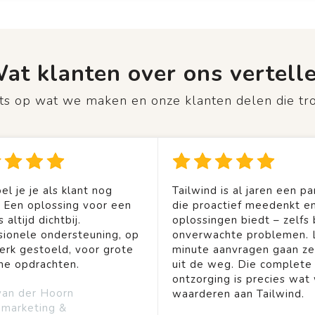
at klanten over ons vertell
rots op wat we maken en onze klanten delen die tr
el je je als klant nog
Tailwind is al jaren een pa
. Een oplossing voor een
die proactief meedenkt en
 altijd dichtbij.
oplossingen biedt – zelfs b
sionele ondersteuning, op
onverwachte problemen. 
rk gestoeld, voor grote
minute aanvragen gaan ze
ine opdrachten.
uit de weg. Die complete
ontzorging is precies wat 
van der Hoorn
waarderen aan Tailwind.
emarketing &