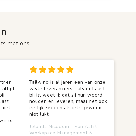
en
ots met ons
rtner
Tailwind is al jaren een van onze
 altijd
vaste leveranciers - als er haast
ij
bij is, weet ik dat zij hun woord
Last
houden en leveren, maar het ook
 niet
eerlijk zeggen als iets gewoon
niet lukt.
wij zo
Jolanda Nicodem – van Aalst
Workspace Management &