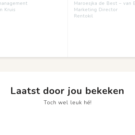
management
Maroesjka de Best – van 
n Kruis
Marketing Director
Rentokil
Laatst door jou bekeken
Toch wel leuk hé!