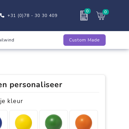
0
0
+31 (0)78 - 30 30 409
ailwind
Custom Made
en personaliseer
 je kleur