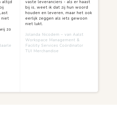
 altijd
vaste leveranciers - als er haast
ij
bij is, weet ik dat zij hun woord
Last
houden en leveren, maar het ook
 niet
eerlijk zeggen als iets gewoon
niet lukt.
wij zo
Jolanda Nicodem – van Aalst
Workspace Management &
Baarle
Facility Services Coördinator
TUI Merchandise