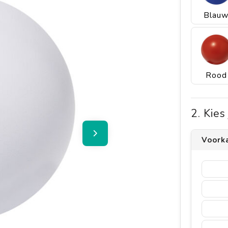
Blau
Rood
2. Kie
Voorka