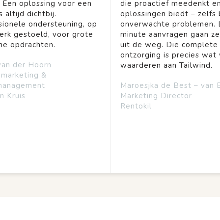
. Een oplossing voor een
die proactief meedenkt en
 altijd dichtbij.
oplossingen biedt – zelfs b
sionele ondersteuning, op
onverwachte problemen. 
rk gestoeld, voor grote
minute aanvragen gaan ze
ine opdrachten.
uit de weg. Die complete
ontzorging is precies wat 
van der Hoorn
waarderen aan Tailwind.
emarketing &
management
Maroesjka de Best – van 
n Kruis
Marketing Director
Rentokil