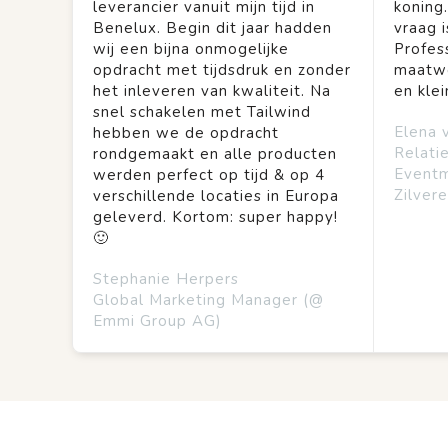
leverancier vanuit mijn tijd in
koning
Benelux. Begin dit jaar hadden
vraag is
wij een bijna onmogelijke
Profes
opdracht met tijdsdruk en zonder
maatwe
het inleveren van kwaliteit. Na
en kle
snel schakelen met Tailwind
Elena 
hebben we de opdracht
Relati
rondgemaakt en alle producten
Event
werden perfect op tijd & op 4
Zilvere
verschillende locaties in Europa
geleverd. Kortom: super happy!
🙂
Stephanie Herpers
Global Marketing Manager (@
Emmi Group AG)