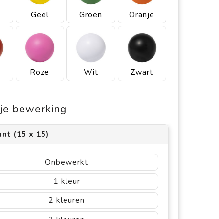
w
Geel
Groen
Oranje
Roze
Wit
Zwart
s je bewerking
nt (15 x 15)
Onbewerkt
1
2