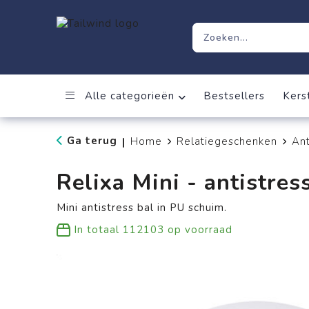
Alle categorieën
Bestsellers
Kers
Ga terug
Home
Relatiegeschenken
Ant
|
Relixa Mini - antistres
Mini antistress bal in PU schuim.
In totaal
112103
op voorraad