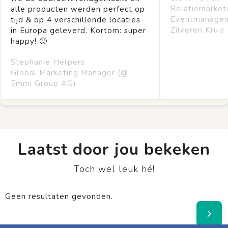
Relatiemarket
alle producten werden perfect op
Eventmanage
tijd & op 4 verschillende locaties
Zilveren Kruis
in Europa geleverd. Kortom: super
happy! 🙂
Stephanie Herpers
Global Marketing Manager (@
Emmi Group AG)
Laatst door jou bekeken
Toch wel leuk hé!
Geen resultaten gevonden.