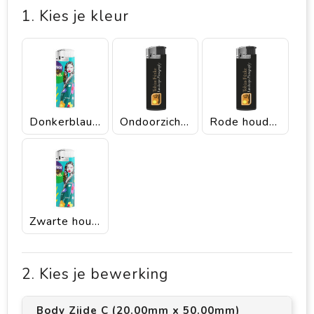
1. Kies je kleur
Donkerblauwe houder - basis - drukknopje - chroomkap
Ondoorzichtige witte houder, witte basis, op. wit drukknopje , chroomkap
Rode houder- rode basis - rood drukknopje - chroomkap
Zwarte houder, basis, drukknopje / chroomkap
2. Kies je bewerking
Body Zijde C (20.00mm x 50.00mm)