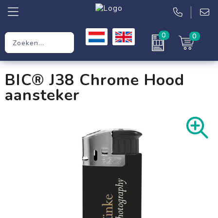
0
0
Relatiegeschenken
BIC® J38 Chrome Hood
Werkkleding
aansteker
Kleding
Tassen