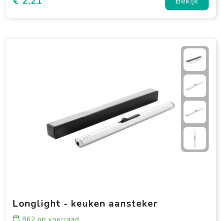
€ 2,21
Bekijk
Longlight - keuken aansteker
862
op voorraad