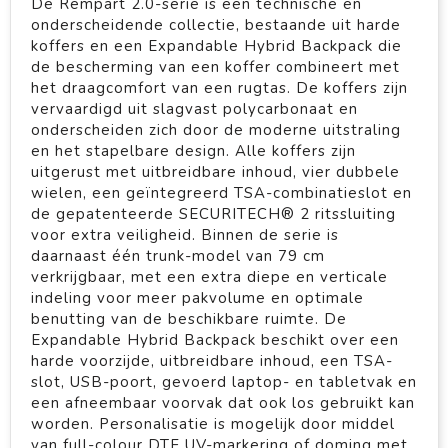
De Rempart 2.0-serie is een technische en
onderscheidende collectie, bestaande uit harde
koffers en een Expandable Hybrid Backpack die
de bescherming van een koffer combineert met
het draagcomfort van een rugtas. De koffers zijn
vervaardigd uit slagvast polycarbonaat en
onderscheiden zich door de moderne uitstraling
en het stapelbare design. Alle koffers zijn
uitgerust met uitbreidbare inhoud, vier dubbele
wielen, een geïntegreerd TSA-combinatieslot en
de gepatenteerde SECURITECH® 2 ritssluiting
voor extra veiligheid. Binnen de serie is
daarnaast één trunk-model van 79 cm
verkrijgbaar, met een extra diepe en verticale
indeling voor meer pakvolume en optimale
benutting van de beschikbare ruimte. De
Expandable Hybrid Backpack beschikt over een
harde voorzijde, uitbreidbare inhoud, een TSA-
slot, USB-poort, gevoerd laptop- en tabletvak en
een afneembaar voorvak dat ook los gebruikt kan
worden. Personalisatie is mogelijk door middel
van full-colour DTF UV-markering of doming met