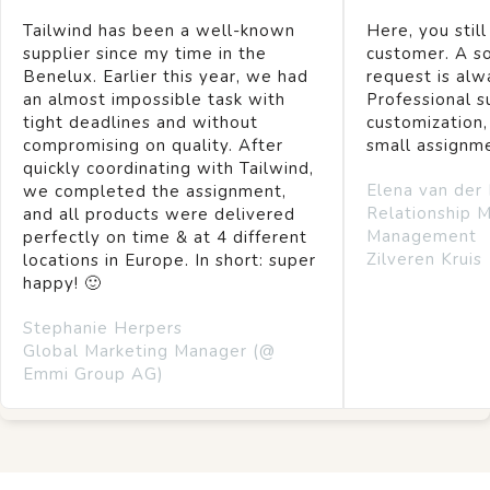
Tailwind has been a well-known
Here, you still
supplier since my time in the
customer. A so
Benelux. Earlier this year, we had
request is alw
an almost impossible task with
Professional s
tight deadlines and without
customization,
compromising on quality. After
small assignm
quickly coordinating with Tailwind,
Elena van der
we completed the assignment,
Relationship 
and all products were delivered
Management
perfectly on time & at 4 different
Zilveren Kruis
locations in Europe. In short: super
happy! 🙂
Stephanie Herpers
Global Marketing Manager (@
Emmi Group AG)