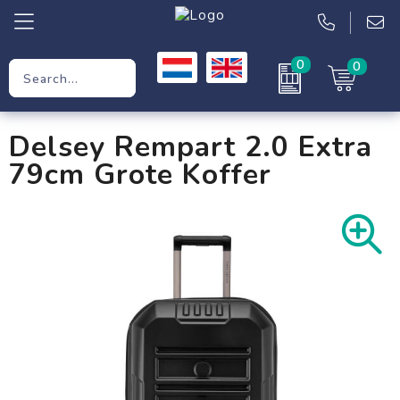
0
0
Promotional Gifts
Delsey Rempart 2.0 Extra
Workwear
79cm Grote Koffer
Clothing
Bags